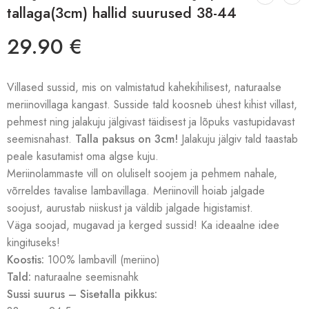
tallaga(3cm) hallid suurused 38-44
29.90
€
Villased sussid, mis on valmistatud kahekihilisest, naturaalse
meriinovillaga kangast. Susside tald koosneb ühest kihist villast,
pehmest ning jalakuju jälgivast täidisest ja lõpuks vastupidavast
seemisnahast.
Talla paksus on 3cm!
Jalakuju jälgiv tald taastab
peale kasutamist oma algse kuju.
Meriinolammaste vill on oluliselt soojem ja pehmem nahale,
võrreldes tavalise lambavillaga. Meriinovill hoiab jalgade
soojust, aurustab niiskust ja väldib jalgade higistamist.
Väga soojad, mugavad ja kerged sussid! Ka ideaalne idee
kingituseks!
Koostis:
100% lambavill (meriino)
Tald:
naturaalne seemisnahk
Sussi suurus – Sisetalla pikkus: