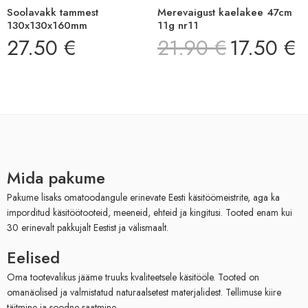
Soolavakk tammest
Merevaigust kaelakee 47cm
130x130x160mm
11g nr11
27.50
€
21.90
€
17.50
€
Mida pakume
Pakume lisaks omatoodangule erinevate Eesti käsitöömeistrite, aga ka
imporditud käsitöötooteid, meeneid, ehteid ja kingitusi. Tooted enam kui
30 erinevalt pakkujalt Eestist ja välismaalt.
Eelised
Oma tootevalikus jääme truuks kvaliteetsele käsitööle. Tooted on
omanäolised ja valmistatud naturaalsetest materjalidest. Tellimuse kiire
täitmine ja soodne saatmine