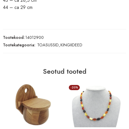
43 – ca 28,5 cm
44 – ca 29 cm
Tootekood:
14012900
Tootekategooria:
TOASUSSID
,
KINGIIDEED
Seotud tooted
-20%