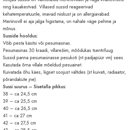
ning kauakestvad. Villased sussid reageerivad
kehatemperatuurile, imavad niiskust ja on allergiavabad.
Meriinovill ei aja jalga higistama, on nahale väge pehme ja
mõnus.
Susside hooldus:
Võib pesta käsitsi või pesumasinas.
Pesumasinas 30 kraadi, villarežiim, mõõdukas tsentrifuug.
Sussid panna pesumasinasse pesukoti (nt padjapüür vm) sees.
Kasutada õrna villale mõeldud pesuainet.
Kuivatada õhu käes, liigset soojust vältides (st kuivati, radiaator,
põrandaküte jne).
Sussi suurus – Sisetalla pikkus:
38 – ca 24,5 cm
39 – ca 25,5 cm
40 – ca 26,5 cm
41 – ca 27 cm
42 – ca 27,5 cm