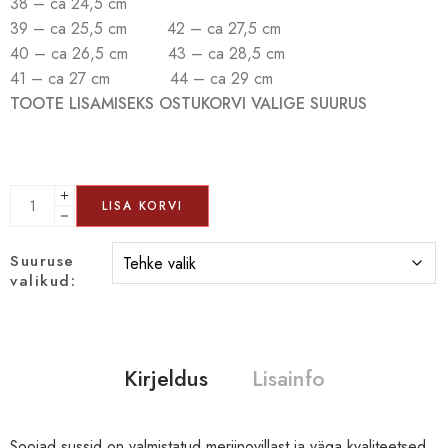
38 – ca 24,5 cm
39 – ca 25,5 cm 42 – ca 27,5 cm
40 – ca 26,5 cm 43 – ca 28,5 cm
41 – ca 27 cm 44 – ca 29 cm
TOOTE LISAMISEKS OSTUKORVI VALIGE SUURUS
LISA KORVI
Suuruse
valikud:
Kirjeldus
Lisainfo
Soojad sussid on valmistatud meriinovillast ja väga kvaliteetsed