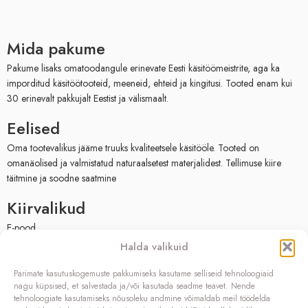
Mida pakume
Pakume lisaks omatoodangule erinevate Eesti käsitöömeistrite, aga ka
imporditud käsitöötooteid, meeneid, ehteid ja kingitusi. Tooted enam kui
30 erinevalt pakkujalt Eestist ja välismaalt.
Eelised
Oma tootevalikus jääme truuks kvaliteetsele käsitööle. Tooted on
omanäolised ja valmistatud naturaalsetest materjalidest. Tellimuse kiire
täitmine ja soodne saatmine
Kiirvalikud
E-pood
Müügitingimused
Halda valikuid
Privaatsuspoliitika
Facebook
Parimate kasutuskogemuste pakkumiseks kasutame selliseid tehnoloogiaid
nagu küpsised, et salvestada ja/või kasutada seadme teavet. Nende
Kontakt
tehnoloogiate kasutamiseks nõusoleku andmine võimaldab meil töödelda