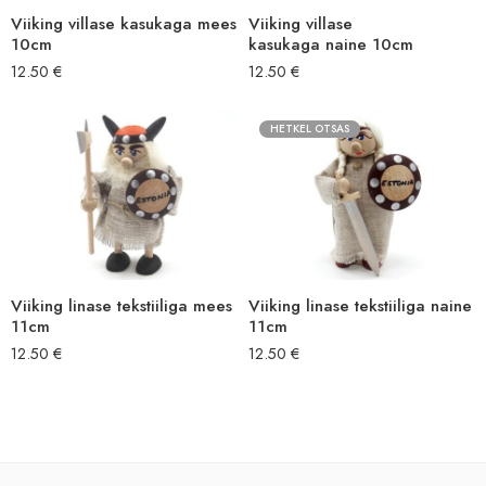
Viiking villase kasukaga mees
Viiking villase
10cm
kasukaga naine 10cm
12.50
€
12.50
€
HETKEL OTSAS
Viiking linase tekstiiliga mees
Viiking linase tekstiiliga naine
11cm
11cm
12.50
€
12.50
€