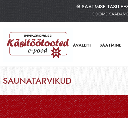
֍ SAATMISE TASU EES
SOOME SAADAME K
AVALEHT
SAATMINE
SAUNATARVIKUD