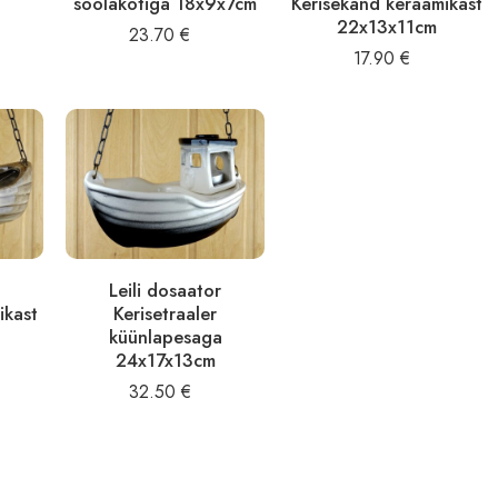
soolakotiga 18x9x7cm
Kerisekänd keraamikast
22x13x11cm
23.70
€
17.90
€
Leili dosaator
ikast
Kerisetraaler
küünlapesaga
24x17x13cm
32.50
€