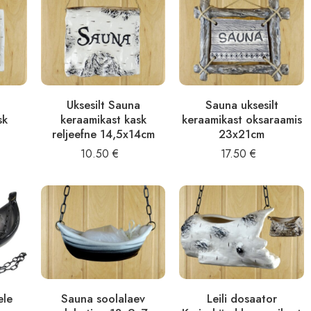
t
Uksesilt Sauna
Sauna uksesilt
sk
keraamikast kask
keraamikast oksaraamis
reljeefne 14,5x14cm
23x21cm
10.50
€
17.50
€
ele
Sauna soolalaev
Leili dosaator