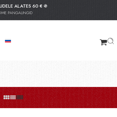
TUDELE ALATES 60 € ֍
OOME PANGALINGID