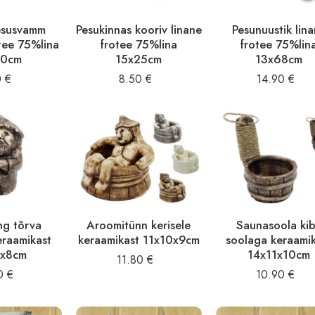
esusvamm
Pesukinnas kooriv linane
Pesunuustik lin
tee 75%lina
frotee 75%lina
frotee 75%lin
20cm
15x25cm
13x68cm
0
€
8.50
€
14.90
€
ng tõrva
Aroomitünn kerisele
Saunasoola ki
eraamikast
keraamikast 11x10x9cm
soolaga keraami
1x8cm
14x11x10cm
11.80
€
60
€
10.90
€