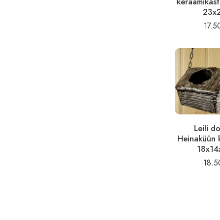
keraamikast
23x
17.
Leili d
Heinaküün 
18x14
18.