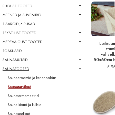
PUIDUST TOOTED
MEENED JA SUVENIIRID
‪‪‪T-SÄRGID‬‬‬ ja PUSAD
TEKSTIILIST TOOTED
MEREVAIGUST TOOTED
Leiliruu
istum
TOASUSSID
vahvel
50x60cm b
SAUNAMÜTSID
5.9
SAUNATOOTED
Saunaaroomid ja kehahooldus
Saunatarvikud
Saunatermomeetrid
Sauna kibud ja kulbid
Saunaseelikud