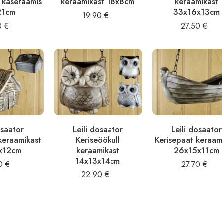
 kaseraamis
keraamikast 18x8cm
keraamikast
21cm
33x16x13cm
19.90
€
50
€
27.50
€
osaator
Leili dosaator
Leili dosaator
keraamikast
Keriseöökull
Kerisepaat keraam
x12cm
keraamikast
26x15x11cm
14x13x14cm
50
€
27.70
€
22.90
€