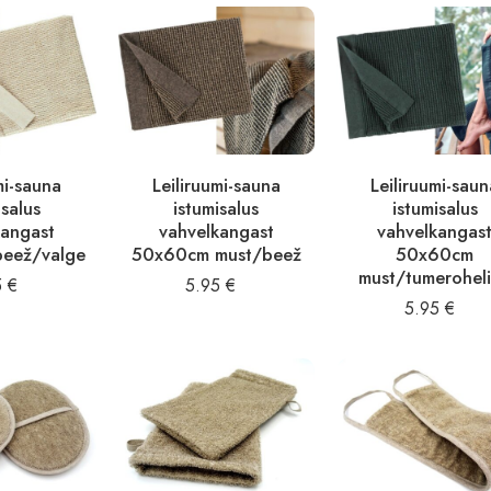
mi-sauna
Leiliruumi-sauna
Leiliruumi-sau
isalus
istumisalus
istumisalus
kangast
vahvelkangast
vahvelkangas
eež/valge
50x60cm must/beež
50x60cm
must/tumerohel
5
€
5.95
€
5.95
€