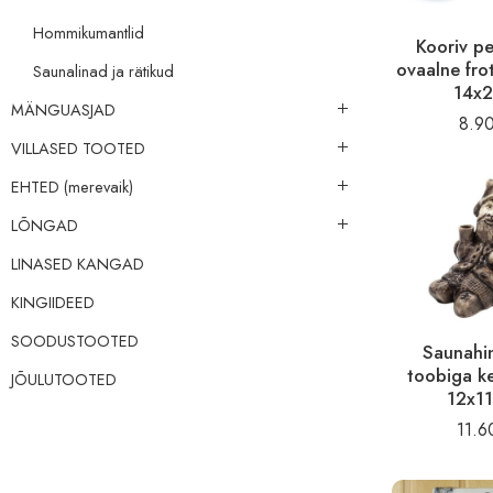
Hommikumantlid
Kooriv p
ovaalne fro
Saunalinad ja rätikud
14x
MÄNGUASJAD
8.9
VILLASED TOOTED
EHTED (merevaik)
LÕNGAD
LINASED KANGAD
KINGIIDEED
SOODUSTOOTED
Saunahi
toobiga k
JÕULUTOOTED
12x1
11.