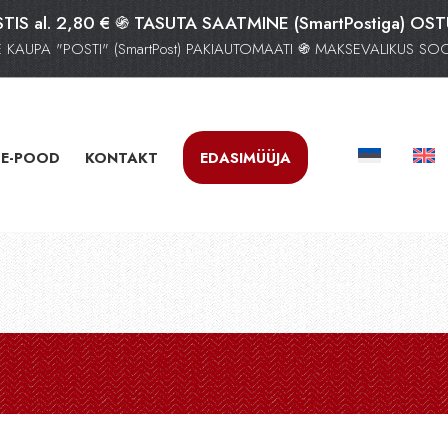
TIS al. 2,80 € ֍ TASUTA SAATMINE (SmartPostiga) OS
AUPA "POSTI" (SmartPost) PAKIAUTOMAATI ֍ MAKSEVALIKUS S
E-POOD
KONTAKT
EDASIMÜÜJA