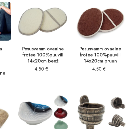
na
Pesusvamm ovaalne
Pesusvamm ovaalne
frotee 100%puuvill
frotee 100%puuvill
t
14x20cm beež
14x20cm pruun
4.50
€
4.50
€
ine