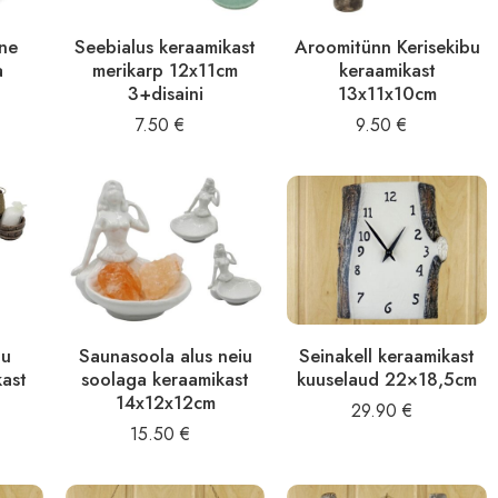
ane
Seebialus keraamikast
Aroomitünn Kerisekibu
a
merikarp 12x11cm
keraamikast
3+disaini
13x11x10cm
7.50
€
9.50
€
bu
Saunasoola alus neiu
Seinakell keraamikast
kast
soolaga keraamikast
kuuselaud 22×18,5cm
14x12x12cm
29.90
€
15.50
€