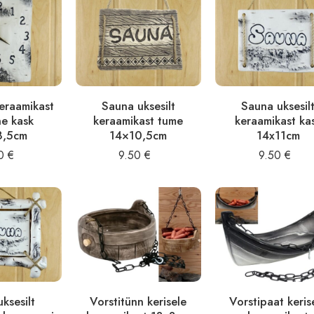
keraamikast
Sauna uksesilt
Sauna uksesil
ne kask
keraamikast tume
keraamikast ka
8,5cm
14×10,5cm
14x11cm
90
€
9.50
€
9.50
€
ksesilt
Vorstitünn kerisele
Vorstipaat keris