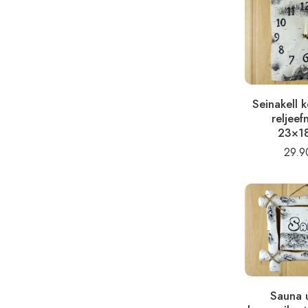
Seinakell 
reljeef
23×1
29.
Sauna u