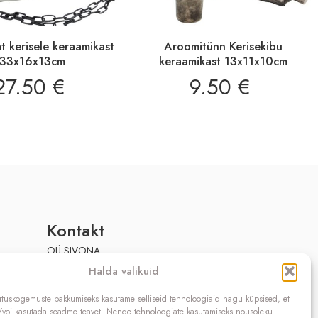
t kerisele keraamikast
Aroomitünn Kerisekibu
33x16x13cm
keraamikast 13x11x10cm
27.50
€
9.50
€
Kontakt
OÜ SIVONA
Raudtee põik 2, Paikuse,
Halda valikuid
Pärnumaa 86602, Eesti
Registrikood: 10208888
utuskogemuste pakkumiseks kasutame selliseid tehnoloogiaid nagu küpsised, et
a/või kasutada seadme teavet. Nende tehnoloogiate kasutamiseks nõusoleku
KMKR nr.: EE100140093