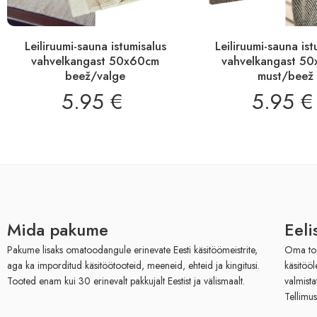
Leiliruumi-sauna istumisalus
Leiliruumi-sauna ist
vahvelkangast 50x60cm
vahvelkangast 5
beež/valge
must/beež
5.95
€
5.95
€
Mida pakume
Eeli
Pakume lisaks omatoodangule erinevate Eesti käsitöömeistrite,
Oma toot
aga ka imporditud käsitöötooteid, meeneid, ehteid ja kingitusi.
käsitöö
Tooted enam kui 30 erinevalt pakkujalt Eestist ja välismaalt.
valmista
Tellimus