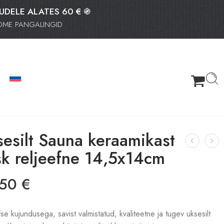
TUDELE ALATES 60 € ֍
OOME PANGALINGID
esilt Sauna keraamikast
sk reljeefne 14,5x14cm
.50
€
se kujundusega, savist valmistatud, kvaliteetne ja tugev uksesilt