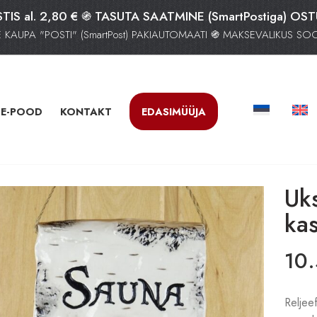
TIS al. 2,80 € ֍ TASUTA SAATMINE (SmartPostiga) OS
AUPA "POSTI" (SmartPost) PAKIAUTOMAATI ֍ MAKSEVALIKUS S
E-POOD
KONTAKT
EDASIMÜÜJA
Uks
ka
10
Reljeef