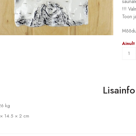
saunale
!!! Val
Toon ja
Mõõdud
Ainult
Lisainfo
26 kg
 × 14.5 × 2 cm