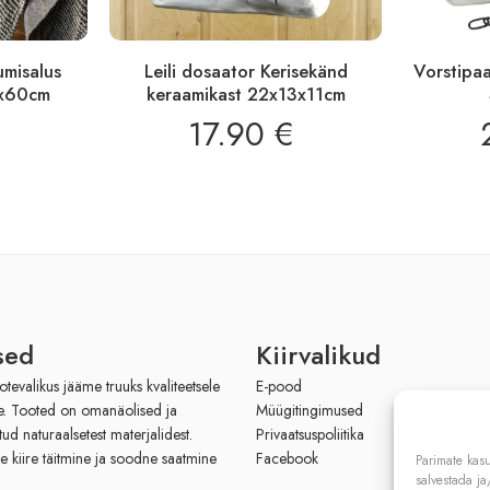
umisalus
Leili dosaator Kerisekänd
Vorstipaa
0x60cm
keraamikast 22x13x11cm
17.90
€
sed
Kiirvalikud
evalikus jääme truuks kvaliteetsele
E-pood
le. Tooted on omanäolised ja
Müügitingimused
tud naturaalsetest materjalidest.
Privaatsuspoliitika
e kiire täitmine ja soodne saatmine
Facebook
Parimate kas
salvestada j