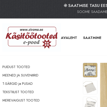
֍ SAATMISE TASU EES
SOOME SAADAME K
AVALEHT
SAATMINE
PUIDUST TOOTED
MEENED JA SUVENIIRID
‪‪‪T-SÄRGID‬‬‬ ja PUSAD
TEKSTIILIST TOOTED
MEREVAIGUST TOOTED