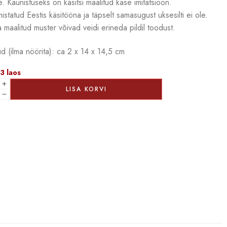
. Kaunistuseks on käsitsi maalitud kase imitatsioon.
mistatud Eestis käsitööna ja täpselt samasugust uksesilti ei ole.
 maalitud muster võivad veidi erineda pildil toodust.
 (ilma nöörita): ca 2 x 14 x 14,5 cm
 3 laos
LISA KORVI