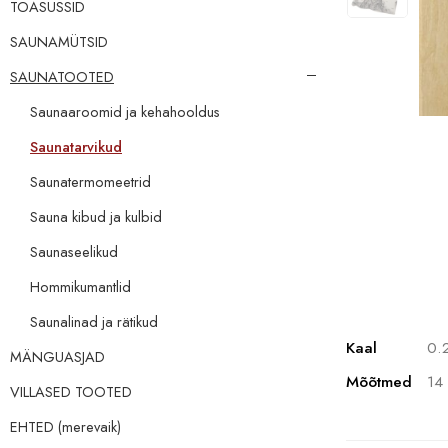
TOASUSSID
SAUNAMÜTSID
SAUNATOOTED
Saunaaroomid ja kehahooldus
Saunatarvikud
Saunatermomeetrid
Sauna kibud ja kulbid
Saunaseelikud
Hommikumantlid
Saunalinad ja rätikud
Kaal
0.
MÄNGUASJAD
Mõõtmed
14
VILLASED TOOTED
EHTED (merevaik)