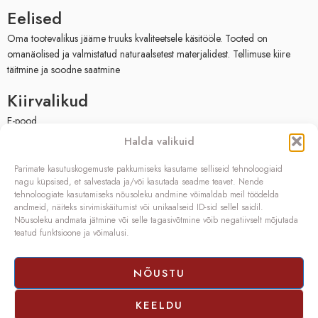
Eelised
Oma tootevalikus jääme truuks kvaliteetsele käsitööle. Tooted on
omanäolised ja valmistatud naturaalsetest materjalidest. Tellimuse kiire
täitmine ja soodne saatmine
Kiirvalikud
E-pood
Müügitingimused
Halda valikuid
Privaatsuspoliitika
Facebook
Parimate kasutuskogemuste pakkumiseks kasutame selliseid tehnoloogiaid
nagu küpsised, et salvestada ja/või kasutada seadme teavet. Nende
Kontakt
tehnoloogiate kasutamiseks nõusoleku andmine võimaldab meil töödelda
andmeid, näiteks sirvimiskäitumist või unikaalseid ID-sid sellel saidil.
OÜ SIVONA
Nõusoleku andmata jätmine või selle tagasivõtmine võib negatiivselt mõjutada
teatud funktsioone ja võimalusi.
Raudtee põik 2, Paikuse,
Pärnumaa 86602, Eesti
Registrikood: 10208888
NÕUSTU
KMKR nr.: EE100140093
Telefon: (+372) 5272419
KEELDU
E-mail:
info@sivona.ee