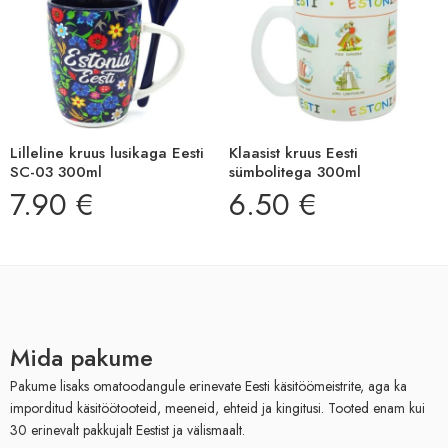
Lilleline kruus lusikaga Eesti
Klaasist kruus Eesti
SC-03 300ml
sümbolitega 300ml
7.90
€
6.50
€
Mida pakume
Pakume lisaks omatoodangule erinevate Eesti käsitöömeistrite, aga ka
imporditud käsitöötooteid, meeneid, ehteid ja kingitusi. Tooted enam kui
30 erinevalt pakkujalt Eestist ja välismaalt.