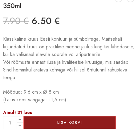
350ml
7.90
€
6.50
€
Klassikaline kruus Eesti kontuuri ja sümbolitega. Maitsekalt
kujundatud kruus on praktiline meene ja ilus kingitus lähedasele,
kui ka välismaal elavale sõbrale või äripartnerile.
Või rõõmusta ennast ilusa ja kvaliteetse kruusiga, mis saadab
Sind hommikul äratava kohviga või hilisel õhtutunnil rahustava
teega.
Mõõdud: 9.6 cm x Ø 8 cm
(Laius koos sangaga: 11,5 cm)
Ainult 31 laos
LISA KORVI