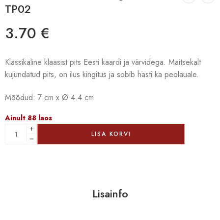
TP02
3.70
€
Klassikaline klaasist pits Eesti kaardi ja värvidega. Maitsekalt
kujundatud pits, on ilus kingitus ja sobib hästi ka peolauale.
Mõõdud: 7 cm x Ø 4.4 cm
Ainult 88 laos
LISA KORVI
Lisainfo