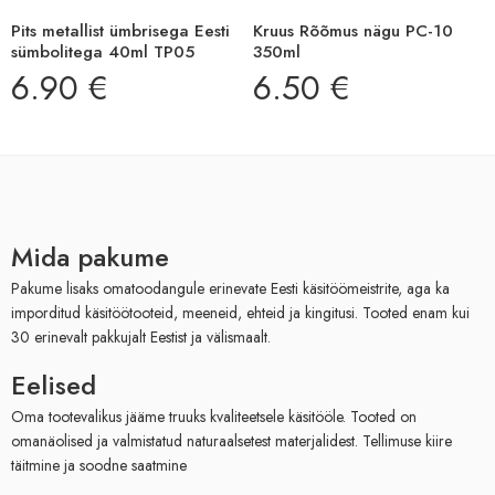
Pits metallist ümbrisega Eesti
Kruus Rõõmus nägu PC-10
sümbolitega 40ml TP05
350ml
6.90
€
6.50
€
Mida pakume
Pakume lisaks omatoodangule erinevate Eesti käsitöömeistrite, aga ka
imporditud käsitöötooteid, meeneid, ehteid ja kingitusi. Tooted enam kui
30 erinevalt pakkujalt Eestist ja välismaalt.
Eelised
Oma tootevalikus jääme truuks kvaliteetsele käsitööle. Tooted on
omanäolised ja valmistatud naturaalsetest materjalidest. Tellimuse kiire
täitmine ja soodne saatmine