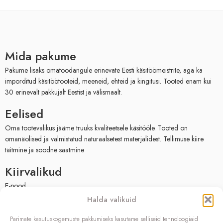
Mida pakume
Pakume lisaks omatoodangule erinevate Eesti käsitöömeistrite, aga ka
imporditud käsitöötooteid, meeneid, ehteid ja kingitusi. Tooted enam kui
30 erinevalt pakkujalt Eestist ja välismaalt.
Eelised
Oma tootevalikus jääme truuks kvaliteetsele käsitööle. Tooted on
omanäolised ja valmistatud naturaalsetest materjalidest. Tellimuse kiire
täitmine ja soodne saatmine
Kiirvalikud
E-pood
Müügitingimused
Halda valikuid
Privaatsuspoliitika
Facebook
Parimate kasutuskogemuste pakkumiseks kasutame selliseid tehnoloogiaid