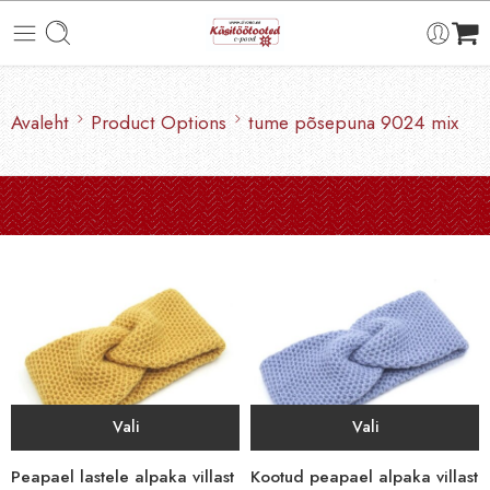
Avaleht
Product Options
tume põsepuna 9024 mix
Vali
Vali
Peapael lastele alpaka villast
Kootud peapael alpaka villast