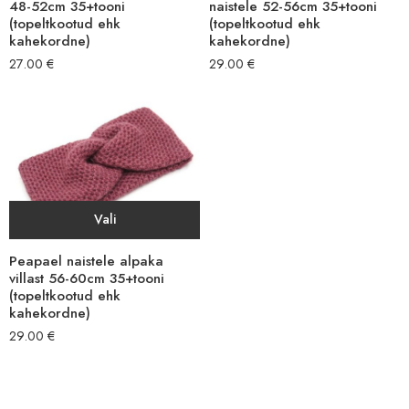
48-52cm 35+tooni
naistele 52-56cm 35+tooni
(topeltkootud ehk
(topeltkootud ehk
kahekordne)
kahekordne)
27.00
€
29.00
€
Vali
Peapael naistele alpaka
villast 56-60cm 35+tooni
(topeltkootud ehk
kahekordne)
29.00
€