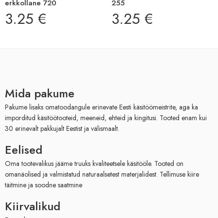
erkkollane 720
255
3.25
€
3.25
€
Mida pakume
Pakume lisaks omatoodangule erinevate Eesti käsitöömeistrite, aga ka
imporditud käsitöötooteid, meeneid, ehteid ja kingitusi. Tooted enam kui
30 erinevalt pakkujalt Eestist ja välismaalt.
Eelised
Oma tootevalikus jääme truuks kvaliteetsele käsitööle. Tooted on
omanäolised ja valmistatud naturaalsetest materjalidest. Tellimuse kiire
täitmine ja soodne saatmine
Kiirvalikud