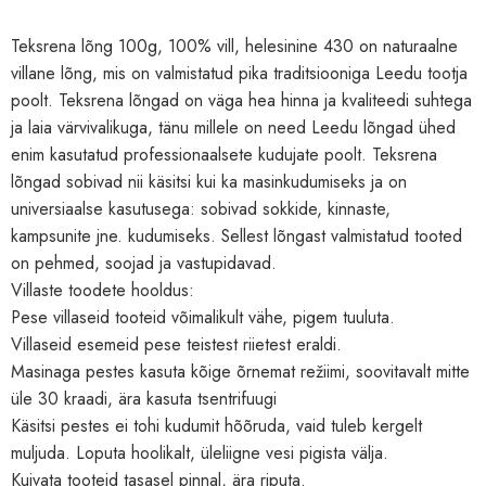
Teksrena lõng 100g, 100% vill, helesinine 430 on naturaalne
villane lõng, mis on valmistatud pika traditsiooniga Leedu tootja
poolt. Teksrena lõngad on väga hea hinna ja kvaliteedi suhtega
ja laia värvivalikuga, tänu millele on need Leedu lõngad ühed
enim kasutatud professionaalsete kudujate poolt. Teksrena
lõngad sobivad nii käsitsi kui ka masinkudumiseks ja on
universiaalse kasutusega: sobivad sokkide, kinnaste,
kampsunite jne. kudumiseks. Sellest lõngast valmistatud tooted
on pehmed, soojad ja vastupidavad.
Villaste toodete hooldus:
Pese villaseid tooteid võimalikult vähe, pigem tuuluta.
Villaseid esemeid pese teistest riietest eraldi.
Masinaga pestes kasuta kõige õrnemat režiimi, soovitavalt mitte
üle 30 kraadi, ära kasuta tsentrifuugi
Käsitsi pestes ei tohi kudumit hõõruda, vaid tuleb kergelt
muljuda. Loputa hoolikalt, üleliigne vesi pigista välja.
Kuivata tooteid tasasel pinnal, ära riputa.