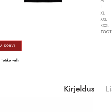
X
XX
XXXL
TOOTE
SA KORVI
Kirjeldus
L