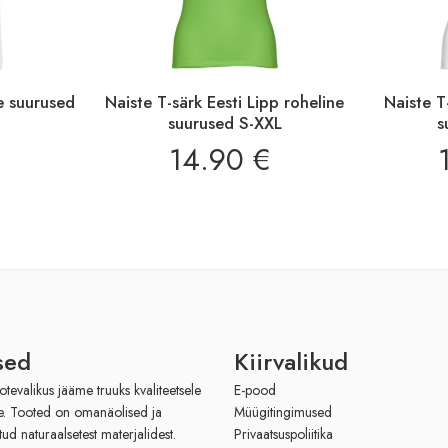
ge suurused
Naiste T-särk Eesti Lipp roheline
Naiste T
suurused S-XXL
s
€
14.90
€
sed
Kiirvalikud
evalikus jääme truuks kvaliteetsele
E-pood
le. Tooted on omanäolised ja
Müügitingimused
tud naturaalsetest materjalidest.
Privaatsuspoliitika