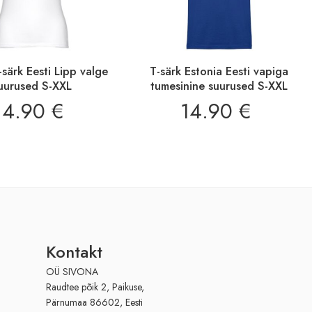
-särk Eesti Lipp valge
T-särk Estonia Eesti vapiga
uurused S-XXL
tumesinine suurused S-XXL
14.90
€
14.90
€
Kontakt
OÜ SIVONA
Raudtee põik 2, Paikuse,
Pärnumaa 86602, Eesti