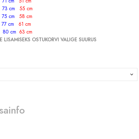
M
71 cm
51 cm
L
73 cm
55 cm
L
75 cm
58 cm
L
77 cm
61 cm
80 cm
63 cm
 LISAMISEKS OSTUKORVI VALIGE SUURUS
isainfo