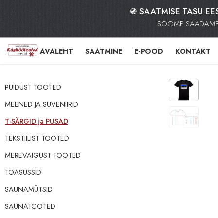
֍ SAATMISE TASU EES
SOOME SAADAME K
AVALEHT
SAATMINE
E-POOD
KONTAKT
PUIDUST TOOTED
MEENED JA SUVENIIRID
‪‪‪T-SÄRGID‬‬‬ ja PUSAD
TEKSTIILIST TOOTED
MEREVAIGUST TOOTED
TOASUSSID
SAUNAMÜTSID
SAUNATOOTED