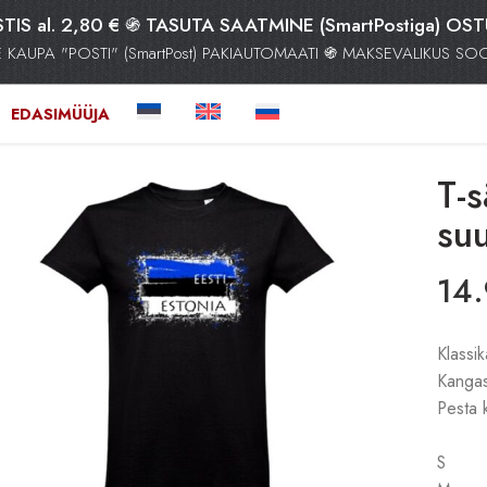
TIS al. 2,80 € ֍ TASUTA SAATMINE (SmartPostiga) OS
AUPA "POSTI" (SmartPost) PAKIAUTOMAATI ֍ MAKSEVALIKUS S
EDASIMÜÜJA
T-s
su
14
Klassik
Kangas
Pesta 
pi