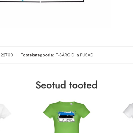
022700
Tootekategooria:
‪‪‪T-SÄRGID‬‬‬ ja PUSAD
Seotud tooted