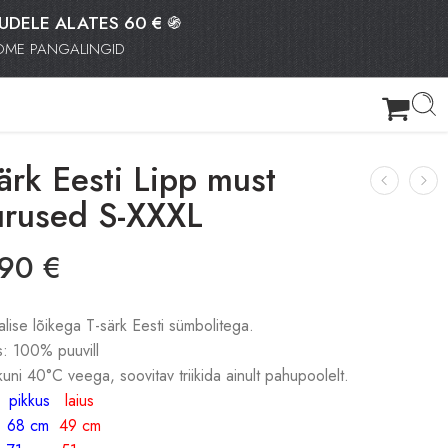
TUDELE ALATES 60 € ֍
OOME PANGALINGID
ärk Eesti Lipp must
urused S-XXXL
.90
€
alise lõikega T-särk Eesti sümbolitega.
: 100% puuvill
kuni 40°C veega, soovitav triikida ainult pahupoolelt.
kkus
laius
S
68 cm
49 cm