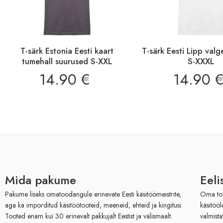
T-särk Estonia Eesti kaart
T-särk Eesti Lipp val
tumehall suurused S-XXL
S-XXXL
14.90
€
14.90
Mida pakume
Eeli
Pakume lisaks omatoodangule erinevate Eesti käsitöömeistrite,
Oma toot
aga ka imporditud käsitöötooteid, meeneid, ehteid ja kingitusi.
käsitöö
Tooted enam kui 30 erinevalt pakkujalt Eestist ja välismaalt.
valmista