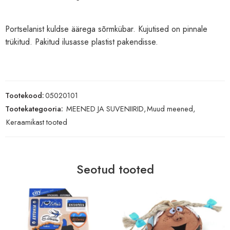
Portselanist kuldse äärega sõrmkübar. Kujutised on pinnale
trükitud. Pakitud ilusasse plastist pakendisse.
Tootekood:
05020101
Tootekategooria:
MEENED JA SUVENIIRID
,
Muud meened
,
Keraamikast tooted
Seotud tooted