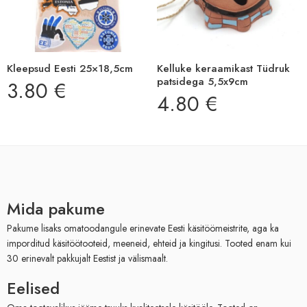
Kleepsud Eesti 25×18,5cm
Kelluke keraamikast Tüdruk
patsidega 5,5x9cm
3.80
€
4.80
€
Mida pakume
Pakume lisaks omatoodangule erinevate Eesti käsitöömeistrite, aga ka
imporditud käsitöötooteid, meeneid, ehteid ja kingitusi. Tooted enam kui
30 erinevalt pakkujalt Eestist ja välismaalt.
Eelised