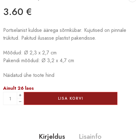
3.60
€
Portselanist kuldse äärega sõrmkübar. Kujutised on pinnale
trükitud. Pakitud ilusasse plastist pakendisse.
Mõõdud: Ø 2,3 x 2,7 cm
Pakendi mõõdud: Ø 3,2 x 4,7 cm
Näidatud ühe toote hind
Ainult 26 laos
LISA KORVI
Kirjeldus
Lisainfo