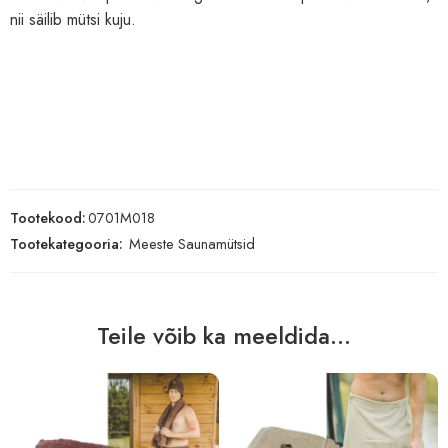
nii säilib mütsi kuju.
Tootekood:
0701M018
Tootekategooria:
Meeste Saunamütsid
Teile võib ka meeldida...