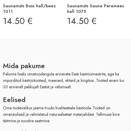
Saunamüts Boss hall/beez
Saunamüts Sauna Peremees
1011
hall 1075
14.50
€
14.50
€
Mida pakume
Pakume lisaks omatoodangule erinevate Eesti käsitöömeistrite, aga ka
imporditud käsitöötooteid, meeneid, ehteid ja kingitusi. Tooted enam kui
30 erinevalt pakkujalt Eestist ja välismaalt.
Eelised
Oma tootevalikus jääme truuks kvaliteetsele käsitööle. Tooted on
omanäolised ja valmistatud naturaalsetest materjalidest. Tellimuse kiire
täitmine ja soodne saatmine