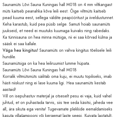
Saunamüts Lõvi Sauna Kuningas hall M018 on 4 mm viltkangast
müts kaitseb peanahka kõva leili eest. Õige viltmüts kaitseb
pead kuuma eest, sellega väldite peapööritust ja iiveldustunnet.
Keha karastub, kuid pea püsib selge. Samuti hoiab saunamüts
juukseid, et need ei muutuks kuumaga kuivaks ning rabedaks.
Ka tünnisauna on hea minna mütsiga, nii ei saa kõrvad külma ja
sääsk ei saa kallale.
Väga hea kingitus!
Saunamüts on vahva kingitus tõelisele leili
hundile.
Saunamütsiga on ka hea leiliruumist lumme hüpata.
Saunamüts Lõvi Sauna Kuningas hall M018
Korralik viltmütsmüts säilitab oma kuju, ei muutu topiliseks, imab
hästi niiskust ning ei lase kuuma ligi. Hea saunamüts kestab
aastaid!
Vill on isepuhastuv materjal ja otseselt pesu ei vaja, kuid vahel
juhtud, et on puhastada tarvis, siis tee seda käsitsi, jaheda vee
all, ära sikuta ega venita! Tugevamate plekkide eemaldamiseks
kasuta villašampooni või kergemat laste seepi. Kuivata laotatult,