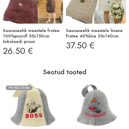
Saunaseelik meestele frotee
Saunaseelik meestele linane
100%puuvill 55x150cm
frotee 40%lina 55x140cm
šokolaadi pruun
37.50
€
26.50
€
Seotud tooted
HETKEL OTSAS