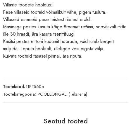
Villaste toodete hooldus:
Pese villaseid tooteid võimalikult vähe, pigem tuuluta.
Villaseid esemeid pese teistest riietest eraldi.
Masinaga pestes kasuta kõige õrnemat režiimi, soovitavalt mitte
üle 30 kraadi, ära kasuta tsentrifuugi
Käsitsi pestes ei tohi kudumit hõõruda, vaid tuleb kergelt
muljuda. Loputa hoolikalt, üleliigne vesi pigista välja.
Kuivata tooteid tasasel pinnal, ära riputa.
Tootekood:
11PT560a
Tootekategooria:
POOLILÕNGAD (Teksrena)
Seotud tooted