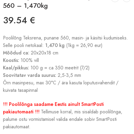
560 – 1,470kg
39.54
€
Poolilõng Teksrena, punane 560, masin- ja käsitsi kudumiseks.
Selle pooli netokaal:
1,470 kg
(1kg = 26,90 eur)
Mõõdud ca:
20x20x18 cm
Koostis:
100% vill
Kaal/pikkus:
100 g = ca 350 meetrit (7/2)
Soovitatav varda suurus:
2,5-3,5 mm
Õrn masinpesu, max 30°C / ära kasuta loputusvahendit /
kuivata tasapinnal
!!! Poolilõnga saadame Eestis ainult SmartPosti
pakiautomaati !!!
Tellimuse korral, mis sisaldab poolilõnga,
palume ostu vormistamisel valida endale sobiv SmartPosti
pakiautomaat.