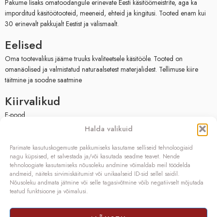
Pakume lisaks omatoodangule erinevate Eesti käsitöömeistrite, aga ka
imporditud käsitöötooteid, meeneid, ehteid ja kingitusi. Tooted enam kui
30 erinevalt pakkujalt Eestist ja välismaalt.
Eelised
Oma tootevalikus jääme truuks kvaliteetsele käsitööle. Tooted on
omanäolised ja valmistatud naturaalsetest materjalidest. Tellimuse kiire
täitmine ja soodne saatmine
Kiirvalikud
E-pood
Müügitingimused
Halda valikuid
Privaatsuspoliitika
Facebook
Parimate kasutuskogemuste pakkumiseks kasutame selliseid tehnoloogiaid
nagu küpsised, et salvestada ja/või kasutada seadme teavet. Nende
Kontakt
tehnoloogiate kasutamiseks nõusoleku andmine võimaldab meil töödelda
andmeid, näiteks sirvimiskäitumist või unikaalseid ID-sid sellel saidil.
OÜ SIVONA
Nõusoleku andmata jätmine või selle tagasivõtmine võib negatiivselt mõjutada
teatud funktsioone ja võimalusi.
Raudtee põik 2, Paikuse,
Pärnumaa 86602, Eesti
Registrikood: 10208888