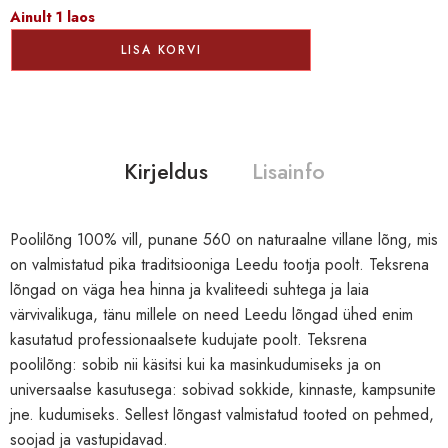
Ainult 1 laos
LISA KORVI
Kirjeldus
Lisainfo
Poolilõng 100% vill, punane 560 on naturaalne villane lõng, mis
on valmistatud pika traditsiooniga Leedu tootja poolt. Teksrena
lõngad on väga hea hinna ja kvaliteedi suhtega ja laia
värvivalikuga, tänu millele on need Leedu lõngad ühed enim
kasutatud professionaalsete kudujate poolt. Teksrena
poolilõng: sobib nii käsitsi kui ka masinkudumiseks ja on
universaalse kasutusega: sobivad sokkide, kinnaste, kampsunite
jne. kudumiseks. Sellest lõngast valmistatud tooted on pehmed,
soojad ja vastupidavad.