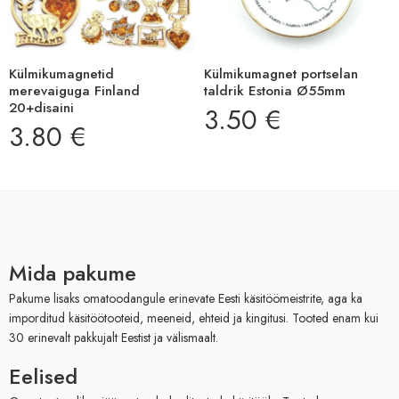
Külmikumagnetid
Külmikumagnet portselan
merevaiguga Finland
taldrik Estonia Ø55mm
20+disaini
3.50
€
3.80
€
Mida pakume
Pakume lisaks omatoodangule erinevate Eesti käsitöömeistrite, aga ka
imporditud käsitöötooteid, meeneid, ehteid ja kingitusi. Tooted enam kui
30 erinevalt pakkujalt Eestist ja välismaalt.
Eelised