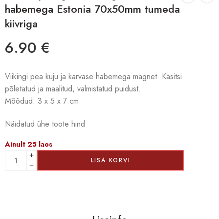
habemega Estonia 70x50mm tumeda
kiivriga
6.90
€
Viikingi pea kuju ja karvase habemega magnet. Käsitsi
põletatud ja maalitud, valmistatud puidust.
Mõõdud: 3 x 5 x 7 cm
Näidatud ühe toote hind
Ainult 25 laos
LISA KORVI