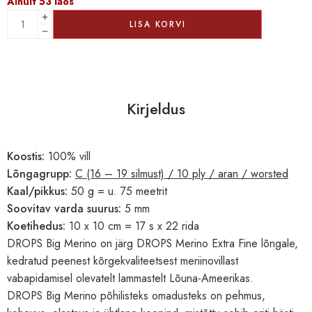
Ainult 53 laos
LISA KORVI
Kirjeldus
Koostis:
100% vill
Lõngagrupp:
C (16 – 19 silmust) / 10 ply / aran / worsted
Kaal/pikkus:
50 g = u. 75 meetrit
Soovitav varda suurus:
5 mm
Koetihedus:
10 x 10 cm = 17 s x 22 rida
DROPS Big Merino on järg DROPS Merino Extra Fine lõngale,
kedratud peenest kõrgekvaliteetsest meriinovillast
vabapidamisel olevatelt lammastelt Lõuna-Ameerikas.
DROPS Big Merino põhilisteks omadusteks on pehmus,