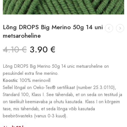
Lõng DROPS Big Merino 50g 14 uni
metsaroheline
4.10
€
3.90
€
Lõng DROPS Big Merino 50g 14 unic metsaroheline on
pesukindel extra fine meriino.
Koostis:
100% meriinovill
Sellel lõngal on Oeko-Tex® sertifikaat (number 25.3.0110),
Standard 100, Klass I. See tähendab, et on seda on testitud ja
on täielikult keemiavaba ja ohutu kasutada. Klass I on kõrgeim
tase, mis tähendab, et seda lõnga võib kasutada
beebirõivasteks (vanus 0-3 kuud).