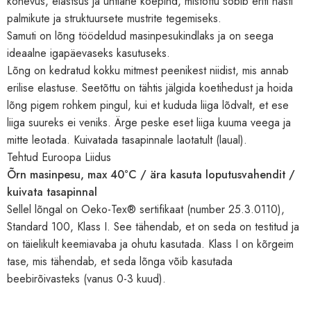
kohevus, elastsus ja ühtlane koepind, mistõttu sobib eriti hästi
palmikute ja struktuursete mustrite tegemiseks.
Samuti on lõng töödeldud masinpesukindlaks ja on seega
ideaalne igapäevaseks kasutuseks.
Lõng on kedratud kokku mitmest peenikest niidist, mis annab
erilise elastuse. Seetõttu on tähtis jälgida koetihedust ja hoida
lõng pigem rohkem pingul, kui et kududa liiga lõdvalt, et ese
liiga suureks ei veniks. Ärge peske eset liiga kuuma veega ja
mitte leotada. Kuivatada tasapinnale laotatult (laual).
Tehtud Euroopa Liidus
Õrn masinpesu, max 40°C / ära kasuta loputusvahendit /
kuivata tasapinnal
Sellel lõngal on Oeko-Tex® sertifikaat (number 25.3.0110),
Standard 100, Klass I. See tähendab, et on seda on testitud ja
on täielikult keemiavaba ja ohutu kasutada. Klass I on kõrgeim
tase, mis tähendab, et seda lõnga võib kasutada
beebirõivasteks (vanus 0-3 kuud).