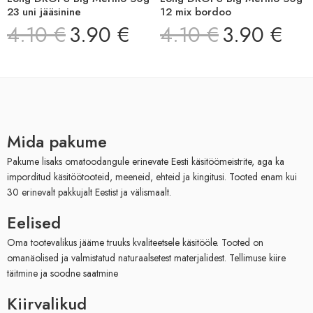
23 uni jääsinine
12 mix bordoo
4.10
€
3.90
€
4.10
€
3.90
€
Mida pakume
Pakume lisaks omatoodangule erinevate Eesti käsitöömeistrite, aga ka
imporditud käsitöötooteid, meeneid, ehteid ja kingitusi. Tooted enam kui
30 erinevalt pakkujalt Eestist ja välismaalt.
Eelised
Oma tootevalikus jääme truuks kvaliteetsele käsitööle. Tooted on
omanäolised ja valmistatud naturaalsetest materjalidest. Tellimuse kiire
täitmine ja soodne saatmine
Kiirvalikud