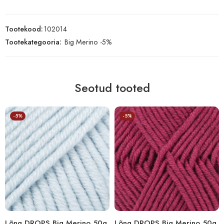
Tootekood:
102014
Tootekategooria:
Big Merino -5%
Seotud tooted
-5%
-5%
Lõng DROPS Big Merino 50g
Lõng DROPS Big Merino 50g