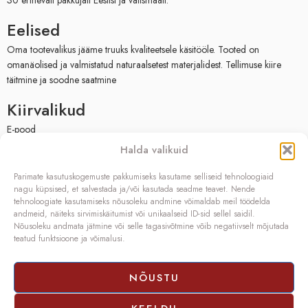
30 erinevalt pakkujalt Eestist ja välismaalt.
Eelised
Oma tootevalikus jääme truuks kvaliteetsele käsitööle. Tooted on
omanäolised ja valmistatud naturaalsetest materjalidest. Tellimuse kiire
täitmine ja soodne saatmine
Kiirvalikud
E-pood
Müügitingimused
Halda valikuid
Privaatsuspoliitika
Facebook
Parimate kasutuskogemuste pakkumiseks kasutame selliseid tehnoloogiaid
nagu küpsised, et salvestada ja/või kasutada seadme teavet. Nende
Kontakt
tehnoloogiate kasutamiseks nõusoleku andmine võimaldab meil töödelda
andmeid, näiteks sirvimiskäitumist või unikaalseid ID-sid sellel saidil.
OÜ SIVONA
Nõusoleku andmata jätmine või selle tagasivõtmine võib negatiivselt mõjutada
Raudtee põik 2, Paikuse,
teatud funktsioone ja võimalusi.
Pärnumaa 86602, Eesti
Registrikood: 10208888
NÕUSTU
KMKR nr.: EE100140093
Telefon: (+372) 5272419