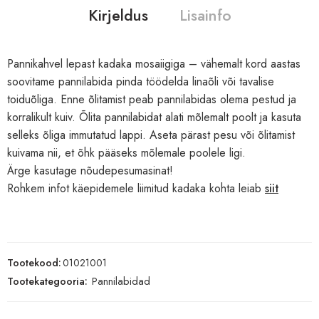
Kirjeldus
Lisainfo
Pannikahvel lepast kadaka mosaiigiga – vähemalt kord aastas
soovitame pannilabida pinda töödelda linaõli või tavalise
toiduõliga. Enne õlitamist peab pannilabidas olema pestud ja
korralikult kuiv. Õlita pannilabidat alati mõlemalt poolt ja kasuta
selleks õliga immutatud lappi. Aseta pärast pesu või õlitamist
kuivama nii, et õhk pääseks mõlemale poolele ligi.
Ärge kasutage nõudepesumasinat!
Rohkem infot käepidemele liimitud kadaka kohta leiab
siit
Tootekood:
01021001
Tootekategooria:
Pannilabidad