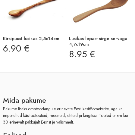
Kirsipuust lusikas 2,5x14cm
Lusikas lepast sirge servaga
4,7x19cm
6.90
€
8.95
€
Mida pakume
Pakume lisaks omatoodangule erinevate Eesti käsitöömeistrite, aga ka
imporditud käsitöötooteid, meeneid, ehteid ja kingitusi. Tooted enam kui
30 erinevalt pakkujalt Eestist ja välismaalt.