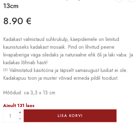
13cm
8.90
€
Kadakast valmistaud suhkrukulp, käepidemele on liimitud
kaunistuseks kadakast mosaiik. Pind on lihvitud peene
liivapaberiga väga siledaks ja naturaalne ehk õli ja laki vaba. Ja
kadakas lõhnab hästi!
!!! Valmistatud käsitööna ja täpselt samasugust lusikat ei ole.
Kadakapuu toon ja muster võivad erineda pildil toodust.
Mõõdud: ca 3,3 x 13 cm
Ainult 131 laos
LISA KORVI