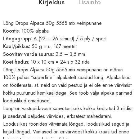
Kirjeldus
Lisainfo
Lõng Drops Alpaca 50g 5565 mix veinipunane
Koostis:
100% alpaka
Lõngagrupp:
A (23 – 26 silmust) / 5 ply / sport
Kaal/pikkus:
50 g = u. 167 meetrit
Soovitav varda suurus:
2,5 – 3,5 mm
Koetihedus:
10 x 10 cm = 24 s x 32 rida
Lõng Drops Alpaca 50g 5565 mix veinipunane on mõnus
100% puhas “superfine” alpakatelt saadud lõng. Alpaka kiud
on töötlemata, st. neid on vaid pestud ja ei ole enne värvimist
kokku puutunud kemikaalidega. See toob välja alpaka parimad
looduslikud omadused.
Lõng on vastupidavuse saavutamiseks kokku kedratud 3 niidist
ja saadaval paljudes värvides, erksatest mahedateni.
Looduslikes toonides värvimata lõngad, looduslikud segud ja
kirjud lõngad. Viimased on erivärvidest kokku kraasitud enne