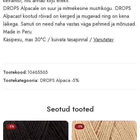
ketramist, mis annab kirju efekti.
DROPS Alpacale on suur ja mitmekesine mustrikogu. DROPS
Alpacast kootud rõivad on kerged ja mugavad ning on kena
läikega. Samuti on need naha vastas väga pehmed ja mõnusad.
Made in Peru
Käsipesu, max 30°C / kuivata tasapinnal /
Vanutatav
Tootekood:
10465565
Tootekategooria:
DROPS Alpaca -5%
Seotud tooted
-5%
-5%