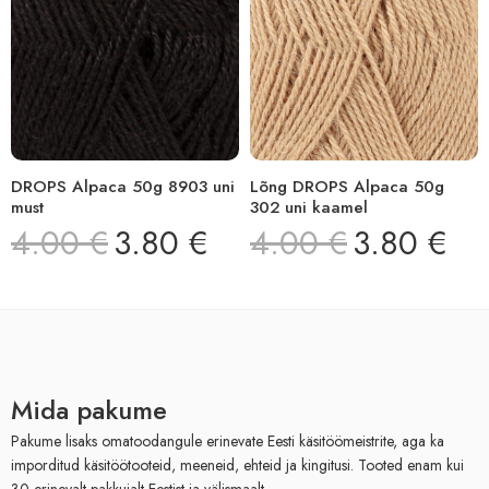
DROPS Alpaca 50g 8903 uni
Lõng DROPS Alpaca 50g
must
302 uni kaamel
4.00
€
3.80
€
4.00
€
3.80
€
Mida pakume
Pakume lisaks omatoodangule erinevate Eesti käsitöömeistrite, aga ka
imporditud käsitöötooteid, meeneid, ehteid ja kingitusi. Tooted enam kui
30 erinevalt pakkujalt Eestist ja välismaalt.