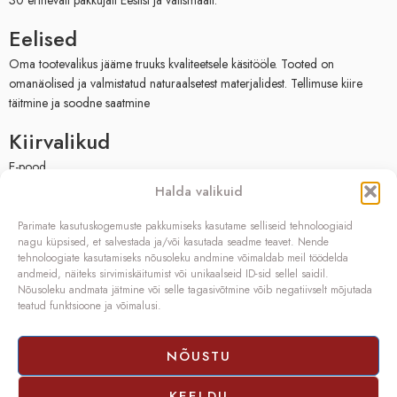
Eelised
Oma tootevalikus jääme truuks kvaliteetsele käsitööle. Tooted on
omanäolised ja valmistatud naturaalsetest materjalidest. Tellimuse kiire
täitmine ja soodne saatmine
Kiirvalikud
E-pood
Müügitingimused
Halda valikuid
Privaatsuspoliitika
Facebook
Parimate kasutuskogemuste pakkumiseks kasutame selliseid tehnoloogiaid
nagu küpsised, et salvestada ja/või kasutada seadme teavet. Nende
Kontakt
tehnoloogiate kasutamiseks nõusoleku andmine võimaldab meil töödelda
andmeid, näiteks sirvimiskäitumist või unikaalseid ID-sid sellel saidil.
OÜ SIVONA
Nõusoleku andmata jätmine või selle tagasivõtmine võib negatiivselt mõjutada
teatud funktsioone ja võimalusi.
Raudtee põik 2, Paikuse,
Pärnumaa 86602, Eesti
Registrikood: 10208888
NÕUSTU
KMKR nr.: EE100140093
Telefon: (+372) 5272419
KEELDU