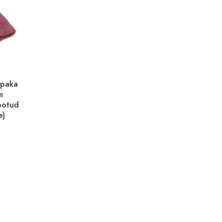
lpaka
m
ootud
e)