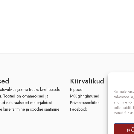
sed
Kiirvalikud
evalikus jääme truuks kvaliteetsele
E-pood
Parimate kas
le. Tooted on omanäolised ja
Müügitingimused
salvestada j
tud naturaalsetest materjalidest.
Privaatsuspoliitika
andmine võima
sellel saidil
e kiire täitmine ja soodne saatmine
Facebook
teatud funkts
N