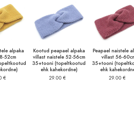
tele alpaka
Kootud peapael alpaka
Peapael naistele a
 48-52cm
villast naistele 52-56cm
villast 56-60c
opeltkootud
35+tooni (topeltkootud
35+tooni (topeltk
ekordne)
ehk kahekordne)
ehk kahekordn
00
€
29.00
€
29.00
€