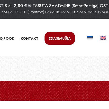
TIS al. 2,80 € ֍ TASUTA SAATMINE (SmartPostiga) OS
AUPA "POSTI" (SmartPost) PAKIAUTOMAATI ֍ MAKSEVALIKUS S
E-POOD
KONTAKT
EDASIMÜÜJA