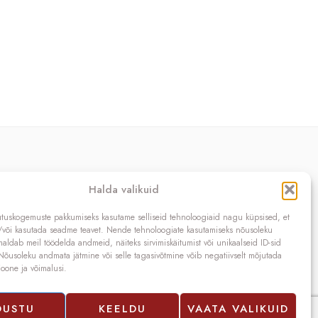
Kontakt
Halda valikuid
OÜ SIVONA
utuskogemuste pakkumiseks kasutame selliseid tehnoloogiaid nagu küpsised, et
Raudtee põik 2, Paikuse,
a/või kasutada seadme teavet. Nende tehnoloogiate kasutamiseks nõusoleku
Pärnumaa 86602, Eesti
ldab meil töödelda andmeid, näiteks sirvimiskäitumist või unikaalseid ID-sid
. Nõusoleku andmata jätmine või selle tagasivõtmine võib negatiivselt mõjutada
Registrikood: 10208888
ioone ja võimalusi.
KMKR nr.: EE100140093
Telefon: (+372) 5272419
E-mail:
info@sivona.ee
ÕUSTU
KEELDU
VAATA VALIKUID