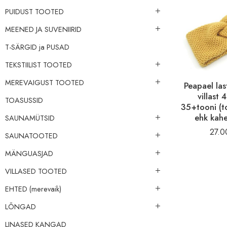
PUIDUST TOOTED
MEENED JA SUVENIIRID
‪‪‪T-SÄRGID‬‬‬ ja PUSAD
TEKSTIILIST TOOTED
MEREVAIGUST TOOTED
Peapael las
villast
TOASUSSID
35+tooni (t
ehk kah
SAUNAMÜTSID
27.
SAUNATOOTED
MÄNGUASJAD
VILLASED TOOTED
EHTED (merevaik)
LÕNGAD
LINASED KANGAD