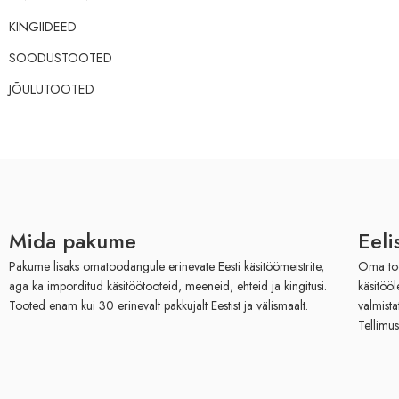
KINGIIDEED
SOODUSTOOTED
JÕULUTOOTED
Mida pakume
Eeli
Pakume lisaks omatoodangule erinevate Eesti käsitöömeistrite,
Oma toot
aga ka imporditud käsitöötooteid, meeneid, ehteid ja kingitusi.
käsitöö
Tooted enam kui 30 erinevalt pakkujalt Eestist ja välismaalt.
valmista
Tellimus