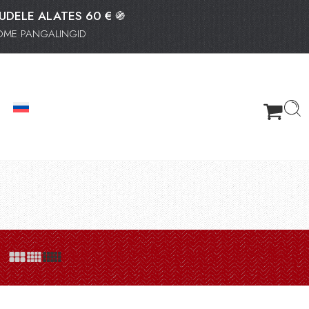
TUDELE ALATES 60 € ֍
OOME PANGALINGID