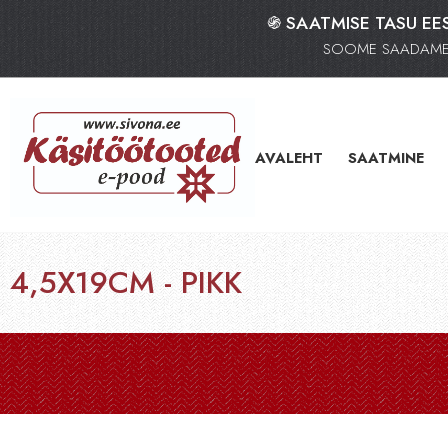
֍ SAATMISE TASU EES
SOOME SAADAME K
AVALEHT
SAATMINE
4,5X19CM - PIKK