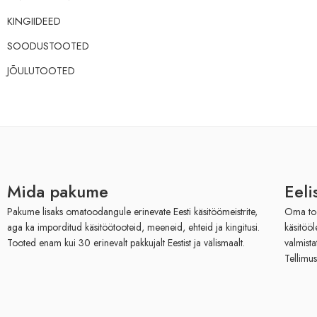
KINGIIDEED
SOODUSTOOTED
JÕULUTOOTED
Mida pakume
Eeli
Pakume lisaks omatoodangule erinevate Eesti käsitöömeistrite,
Oma toot
aga ka imporditud käsitöötooteid, meeneid, ehteid ja kingitusi.
käsitöö
Tooted enam kui 30 erinevalt pakkujalt Eestist ja välismaalt.
valmista
Tellimus