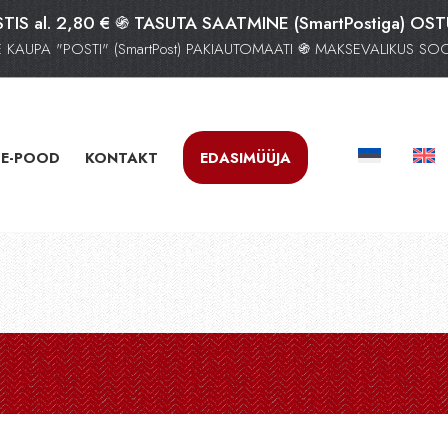
TIS al. 2,80 € ֍ TASUTA SAATMINE (SmartPostiga) OS
AUPA "POSTI" (SmartPost) PAKIAUTOMAATI ֍ MAKSEVALIKUS S
E-POOD
KONTAKT
EDASIMÜÜJA