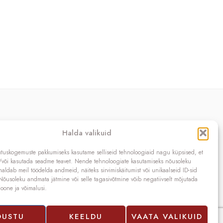
Kontakt
Halda valikuid
OÜ SIVONA
utuskogemuste pakkumiseks kasutame selliseid tehnoloogiaid nagu küpsised, et
Raudtee põik 2, Paikuse,
a/või kasutada seadme teavet. Nende tehnoloogiate kasutamiseks nõusoleku
Pärnumaa 86602, Eesti
ldab meil töödelda andmeid, näiteks sirvimiskäitumist või unikaalseid ID-sid
. Nõusoleku andmata jätmine või selle tagasivõtmine võib negatiivselt mõjutada
Registrikood: 10208888
ioone ja võimalusi.
KMKR nr.: EE100140093
Telefon: (+372) 5272419
E-mail:
info@sivona.ee
ÕUSTU
KEELDU
VAATA VALIKUID