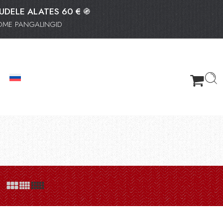
TUDELE ALATES 60 € ֍
OOME PANGALINGID