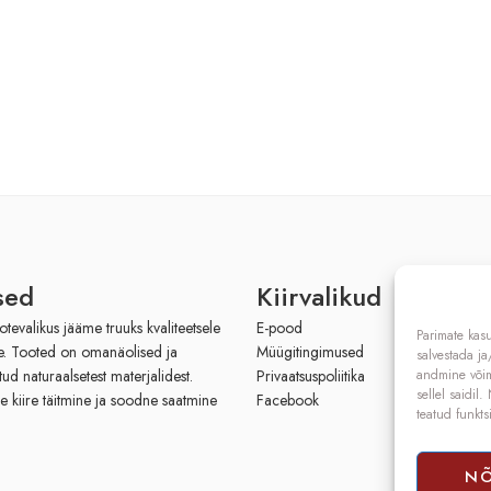
sed
Kiirvalikud
evalikus jääme truuks kvaliteetsele
E-pood
Parimate kas
le. Tooted on omanäolised ja
Müügitingimused
salvestada j
tud naturaalsetest materjalidest.
Privaatsuspoliitika
andmine võima
sellel saidil
e kiire täitmine ja soodne saatmine
Facebook
teatud funkts
N