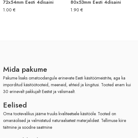
72x54mm Eesti 4disaini
80x53mm Eesti 4disaini
1.00
€
1.90
€
Mida pakume
Pakume lisaks omatoodangule erinevate Eesti käsitöömeistrite, aga ka
imporditud käsitöötooteid, meeneid, ehteid ja kingitusi. Tooted enam kui
30 erinevalt pakkujalt Eestist ja välismaalt.
Eelised
Oma tootevalikus jääme truuks kvaliteetsele käsitööle. Tooted on
omanäolised ja valmistatud naturaalsetest materjalidest. Tellimuse kiire
täitmine ja soodne saatmine