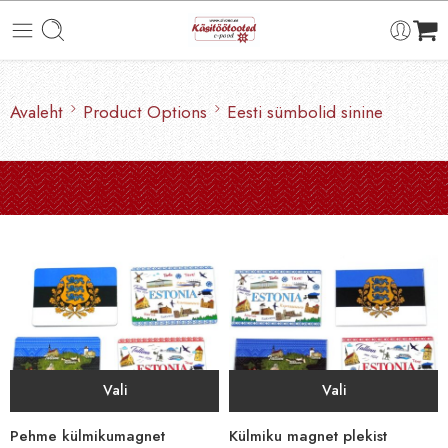
Avaleht
Product Options
Eesti sümbolid sinine
Vali
Vali
Pehme külmikumagnet
Külmiku magnet plekist