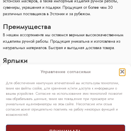
эстонских мастеров, а также импортные изделия ручной работы,
сувениры, украшения и подарки. Продукция от более чем 30
различных поставщиков в Эстонии и за рубежом.
Преимущества
В нашем ассортименте мы остаемся верными высококачественным
изделиям ручной работы. Продукция уникальна и изготовлена ​​из
натуральных материалов. Быстрая и выгодная доставка товара.
Ярлыки
E-mагазин
Управление согласиями
Условия продажи
Политика конфиденциальности
Для обеспечения наилучших впечатлений мы используем технологии,
Facebook
такие как файлы cookie, для хранения и/или доступа к информации о
вашем устройстве. Согласие на использование этих технологий позволит
Kонтакт
нам обрабатывать данные, такие как поведение при просмотре или
уникальные идентификаторы на этом сайте. Несогласие или отзыв
OÜ SIVONA
согласия может отрицательно повлиять на работу некоторых функций и
возможностей.
Raudtee põik 2, Paikuse,
Pärnumaa 86602, Эстония
Регистрационный код: 10208888