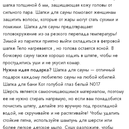
шапка толщиной 6 мм, защищающая кожу головы от
сильного пара. Шапки для сауны помогают женщинам
защитить волосы, которые от жары могут стать сухими и
ломкими. Шапка для сауны предотвращает
головокружение из-за резкого перепада температуры!
Зимой из парилки приятно выйти охладиться в фетровой
шапке.Тело нагревается , но голова остается ясной. В
бочковую сауну также хорошо ходить в шляпе, чтобы не
простудились уши и не укусил комар.
Нужна идея подарка?
Шапка для сауны — отличный
подарок каждому любителю сауны на любой юбилей.
Шапка для бани Кoт голубой глаз белый N017
Шерсть является самоочищающимся материалом, поэтому
ее не нужно стирать напрямую, но если вам понадобится
почистить шляпу, делайте это вручную под прохладной
водой, не скручивайте и не растягивайте! Чтобы удалить
стойкие пятна, используйте шампунь для шерсти или
более легкое детское мыло. Сушу разложите, чтобы