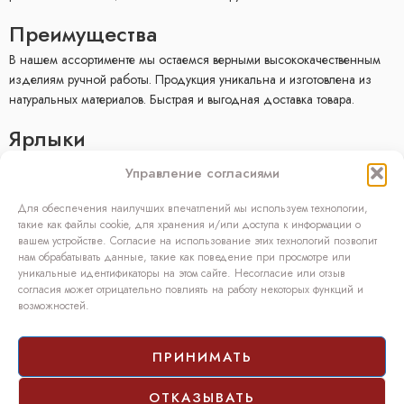
Преимущества
В нашем ассортименте мы остаемся верными высококачественным
изделиям ручной работы. Продукция уникальна и изготовлена ​​из
натуральных материалов. Быстрая и выгодная доставка товара.
Ярлыки
E-mагазин
Управление согласиями
Условия продажи
Политика конфиденциальности
Для обеспечения наилучших впечатлений мы используем технологии,
Facebook
такие как файлы cookie, для хранения и/или доступа к информации о
вашем устройстве. Согласие на использование этих технологий позволит
Kонтакт
нам обрабатывать данные, такие как поведение при просмотре или
уникальные идентификаторы на этом сайте. Несогласие или отзыв
OÜ SIVONA
согласия может отрицательно повлиять на работу некоторых функций и
возможностей.
Raudtee põik 2, Paikuse,
Pärnumaa 86602, Эстония
Регистрационный код: 10208888
ПРИНИМАТЬ
НДС номер: EE100140093
Tелефон: (+372) 5272419
ОТКАЗЫВАТЬ