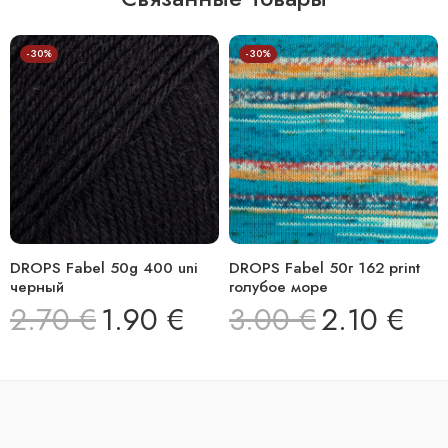
-30%
-30%
DROPS Fabel 50g 400 uni
DROPS Fabel 50г 162 print
черный
голубое море
2.70
€
1.90
€
3.00
€
2.10
€