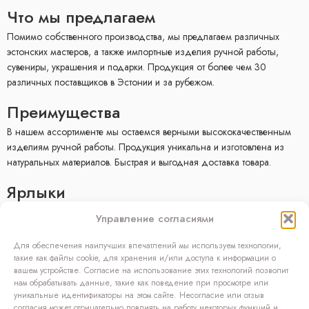
Что мы предлагаем
Помимо собственного производства, мы предлагаем различных
эстонских мастеров, а также импортные изделия ручной работы,
сувениры, украшения и подарки. Продукция от более чем 30
различных поставщиков в Эстонии и за рубежом.
Преимущества
В нашем ассортименте мы остаемся верными высококачественным
изделиям ручной работы. Продукция уникальна и изготовлена ​​из
натуральных материалов. Быстрая и выгодная доставка товара.
Ярлыки
E-mагазин
Управление согласиями
Условия продажи
Политика конфиденциальности
Для обеспечения наилучших впечатлений мы используем технологии,
Facebook
такие как файлы cookie, для хранения и/или доступа к информации о
вашем устройстве. Согласие на использование этих технологий позволит
Kонтакт
нам обрабатывать данные, такие как поведение при просмотре или
уникальные идентификаторы на этом сайте. Несогласие или отзыв
OÜ SIVONA
согласия может отрицательно повлиять на работу некоторых функций и