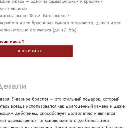
йский янтарь – одно из самых мощных и красивых
дных веществ.
ность:
около 18 см.
Вес:
около 7г
ая работа и все браслеты немного отличаются, длина и вес
незначительно отличаться (до +/- 5%).
ичии лишь 1
В КОРЗИНУ
Детали
нтаря. Янтарное браслет — это стильный подарок, который
нтарь всегда использовался как драгоценный камень и даже
вающим действием, способствует долголетию и является
мых разных цветов: от матово-желтого до блестящего
покаивающим действием. Какой оттенок янтарного браслета