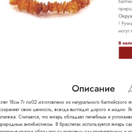
балти
приро
Окруж
! Ручн
могут 
В нал
Описание
лет 18см 7г no02 изготовлено из натурального балтийского я
охраняет свою ценность, всегда выглядит дорого и модно. Я
платежа. Считается, что янтарь обладает лечебным и успокаи
риродным антибиотиком. В браслетах используется янтарь са
 янтарные краски обладают одинаковым оздоровительным и ус