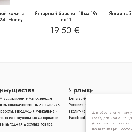
ной кожи с
Янтарный браслет 18см 19г
Янтарный 
 24г Honey
no11
19.50
€
имущества
Ярлыки
м ассортименте мы остаемся
E-mагазин
и высококачественным изделиям
Условия продажи
 работы. Продукция уникальна и
Политика конфиденциальности
Для обеспечения наилуч
лена ​​из натуральных материалов.
Facebook
cookie, для хранения и/
использование этих техн
 и выгодная доставка товара.
поведение при просмотр