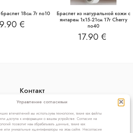
браслет 18см 7г no10
Браслет из натуральной кожи с
янтарем 1х15-21см 17г Cherry
9.90
€
no40
17.90
€
Kонтакт
OÜ SIVONA
Управление согласиями
Raudtee põik 2, Paikuse,
Pärnumaa 86602, Эстония
ших впечатлений мы используем технологии, такие как файлы
Регистрационный код: 10208888
или доступа к информации о вашем устройстве. Согласие на
ологий позволит нам обрабатывать данные, такие как
НДС номер: EE100140093
е или уникальные идентификаторы на этом сайте. Несогласие
Tелефон: (+372) 5272419